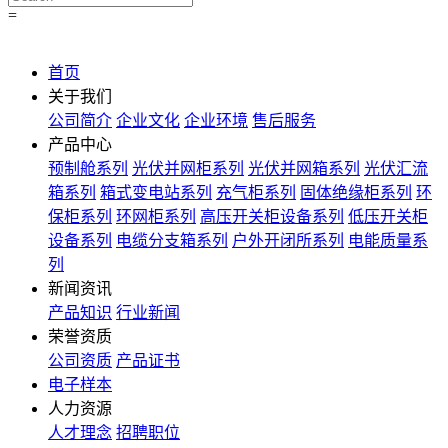
=
首页
关于我们
公司简介
企业文化
企业环境
售后服务
产品中心
预制舱系列
光伏并网柜系列
光伏并网箱系列
光伏汇流
箱系列
箱式变电站系列
充气柜系列
固体绝缘柜系列
环
保柜系列
环网柜系列
高压开关柜设备系列
低压开关柜
设备系列
电缆分支箱系列
户外开闭所系列
电能质量系
列
新闻资讯
产品知识
行业新闻
荣誉资质
公司资质
产品证书
电子样本
人力资源
人才理念
招聘职位