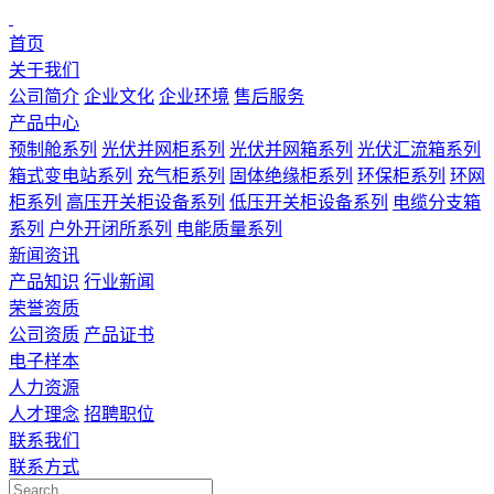
首页
关于我们
公司简介
企业文化
企业环境
售后服务
产品中心
预制舱系列
光伏并网柜系列
光伏并网箱系列
光伏汇流箱系列
箱式变电站系列
充气柜系列
固体绝缘柜系列
环保柜系列
环网
柜系列
高压开关柜设备系列
低压开关柜设备系列
电缆分支箱
系列
户外开闭所系列
电能质量系列
新闻资讯
产品知识
行业新闻
荣誉资质
公司资质
产品证书
电子样本
人力资源
人才理念
招聘职位
联系我们
联系方式