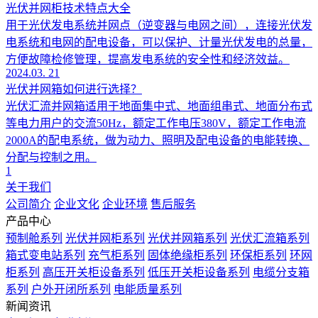
光伏并网柜技术特点大全
用于光伏发电系统并网点（逆变器与电网之间），连接光伏发
电系统和电网的配电设备，可以保护、计量光伏发电的总量，
方便故障检修管理，提高发电系统的安全性和经济效益。
2024.03. 21
光伏并网箱如何进行选择？
光伏汇流并网箱适用于地面集中式、地面组串式、地面分布式
等电力用户的交流50Hz，额定工作电压380V，额定工作电流
2000A的配电系统，做为动力、照明及配电设备的电能转换、
分配与控制之用。
1
关于我们
公司简介
企业文化
企业环境
售后服务
产品中心
预制舱系列
光伏并网柜系列
光伏并网箱系列
光伏汇流箱系列
箱式变电站系列
充气柜系列
固体绝缘柜系列
环保柜系列
环网
柜系列
高压开关柜设备系列
低压开关柜设备系列
电缆分支箱
系列
户外开闭所系列
电能质量系列
新闻资讯