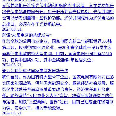
光伏并网柜是连接光伏电站和电网的配电装置，其主要功能是
将光伏电站与电网分开。对于低压并网光伏电站，光伏并网柜
也可以参考测量和一些保护功能。光伏并网柜作为光伏电站的
总出口，必须存在于光伏系统中。
2024.03. 21
解读“未来电网的共建发展”
作为全球的公用事业企业，国家电网连续三年蝉联世界500强
第二名，位列中国500强企业，是20年来全球唯一没有发生大
面积停电事故的特大型电网，目前，国家电网公司拥有82810
项，获得中国奖91项，其中金奖连续8年位居央企；
2024.03. 21
奋力创造新时代国家电网发展新奇迹
我们看到，作为国有特大型骨干企业，国家电网有限公司在落
实国家能源战略、保障国家能源安全、促进经济社会发展、服
务民生改善等方面肩负着重要政治责任、经济责任和社会责
任。始终坚持“人民电业为人民”宗旨，准确把握能源央企的使
命定位，加快“三型两网、世界”建设，目前已建成全球输电能
力强、安全水平、接入新能源装...
2024.03. 21