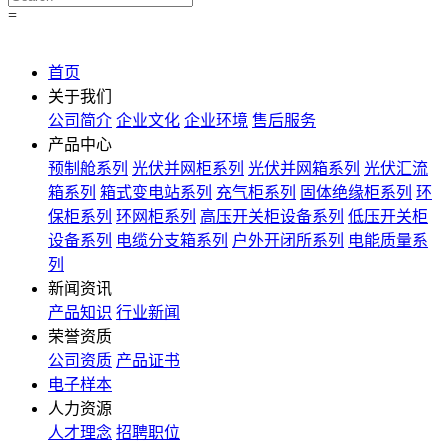
=
首页
关于我们
公司简介
企业文化
企业环境
售后服务
产品中心
预制舱系列
光伏并网柜系列
光伏并网箱系列
光伏汇流
箱系列
箱式变电站系列
充气柜系列
固体绝缘柜系列
环
保柜系列
环网柜系列
高压开关柜设备系列
低压开关柜
设备系列
电缆分支箱系列
户外开闭所系列
电能质量系
列
新闻资讯
产品知识
行业新闻
荣誉资质
公司资质
产品证书
电子样本
人力资源
人才理念
招聘职位