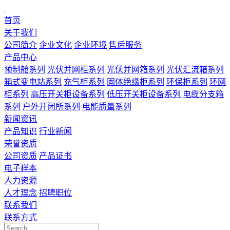
首页
关于我们
公司简介
企业文化
企业环境
售后服务
产品中心
预制舱系列
光伏并网柜系列
光伏并网箱系列
光伏汇流箱系列
箱式变电站系列
充气柜系列
固体绝缘柜系列
环保柜系列
环网
柜系列
高压开关柜设备系列
低压开关柜设备系列
电缆分支箱
系列
户外开闭所系列
电能质量系列
新闻资讯
产品知识
行业新闻
荣誉资质
公司资质
产品证书
电子样本
人力资源
人才理念
招聘职位
联系我们
联系方式